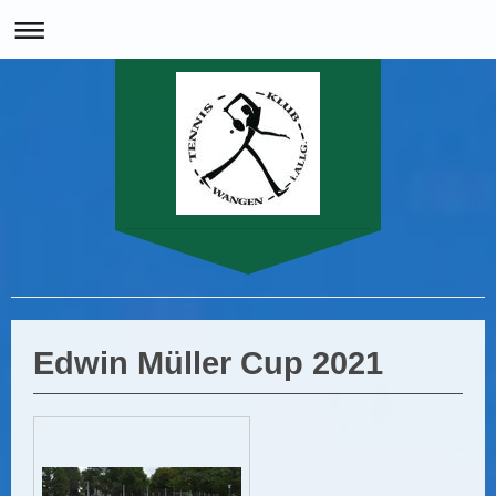
Herzlich Willkommen beim Tennisclub 1903 Wangen im Allgäu e.V.
Edwin Müller Cup 2021