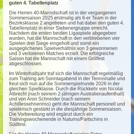
guten 4. Tabellenplatz
Die Herren 40-Manndschaft ist in der vergangenen
Sommersaison 2025 erstmalig als 6-er Team in der
Bezirksklasse 2 angetreten und hat dabei den guten 4.
Tabellenplatz in einer Siebenergruppe erreicht.
Nachdem die ersten beiden Ligaspiele abgegeben
wurden, hat die Mannschaft in den verbliebenen vier
Spielen drei Siege eingeholt und somit ein
ausgeglichenes Spielverhältnis von 3 gewonnenen
und 3 verlorenen Matches erzielt. Die erfolgreiche
Saison hat die Mannschaft mit einem Grillfest
abgeschlossen.
Im Winterhalbjahr traf sich die Mannschaft regelmäßig
zum Training am Sonntagabend in der Tennishalle und
freut sich nun auf die Sommerspielrunde 2026 in der
gleichen Spielklasse. Durch die Rückkehr von Nicolai
Albrecht (nach seinem 2-jährigen Australienaufenthalt)
und von Aron Schneider (nach seinem
Achillessehnenriss) geht die Mannschaft personell und
spielerisch gestärkt in die diesjährige Sommersaison.
Die Vorbereitung wird ergänzt durch ein
Trainingswochenende in Naturns/Partschins in
Südtirol.