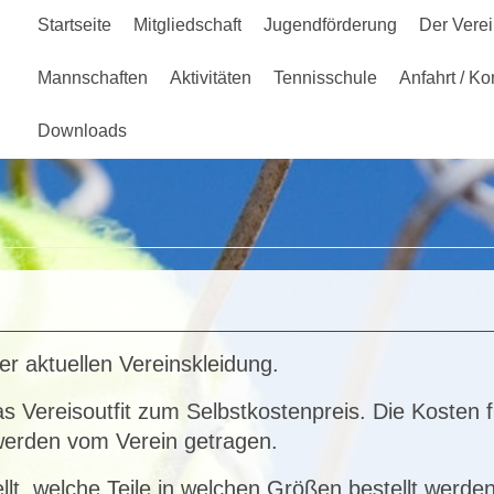
Startseite
Mitgliedschaft
Jugendförderung
Der Vere
Mannschaften
Aktivitäten
Tennisschule
Anfahrt / Ko
Downloads
 Willkommen beim Tennisclub 1903 Wang
er aktuellen Vereinskleidung.
das Vereisoutfit zum Selbstkostenpreis. Die Kosten f
erden vom Verein getragen.
tellt, welche Teile in welchen Größen bestellt werd