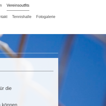
in
Vereinsoutfits
ntakt
Tennishalle
Fotogalerie
en im Allgäu e.V.
ür die
en können.