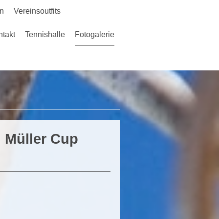
in
Vereinsoutfits
ntakt
Tennishalle
Fotogalerie
en im Allgäu e.V.
 Müller Cup